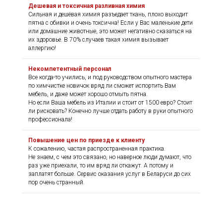
Дешевая и токсичная разливная химия
Сильная и дешёвая химия разъедает ткань, плохо выходит
пятна с обивки и очень токсична! Если у Вас маленькие дети
или домашние животные, это может негативно сказаться на
их здоровье. В 70% случаев такая химия вызывает
аллергию!
Некомпетентный персонал
Все когда-то учились, и под руководством опытного мастера
по химчистке новичок вряд ли сможет испортить Вам
мебель, и даже может хорошо отмыть пятна.
Но если Ваша мебель из Италии и стоит от 1500 евро? Стоит
ли рисковать? Конечно лучше отдать работу в руки опытного
профессионала!
Повышение цен по приезде к клиенту
К сожалению, частая распространенная практика.
Не знаем, с чем это связано, но наверное люди думают, что
раз уже приехали, то им вряд ли откажут. А потому и
заплатят больше. Сервис оказания услуг в Беларуси до сих
пор очень странный.