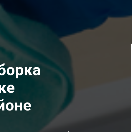
борка
ке
йоне