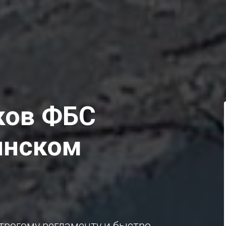
ков ФБС
инском
трогому регламенту и быстро