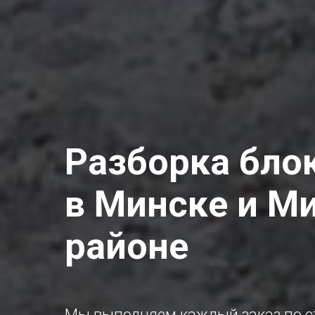
Разборка бло
в Минске и М
районе
Мы выполняем каждый заказ по с